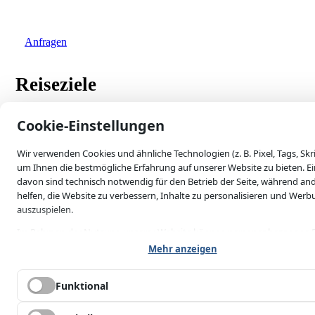
Haben wir Ihr Interesse an Ihrem Traumziel geweckt –
dann kontaktieren Sie mich doch einfach!
Anfragen
Reiseziele
skip-to-actions
Wellnessreisen
Cookie-Einstellungen
Aktivreisen
Erlebnisreisen
Wir verwenden Cookies und ähnliche Technologien (z. B. Pixel, Tags, Skri
Flußkreuzfahrten
um Ihnen die bestmögliche Erfahrung auf unserer Website zu bieten. Ei
Kreuzfahrten
Safari
davon sind technisch notwendig für den Betrieb der Seite, während an
Ferienhaus
helfen, die Website zu verbessern, Inhalte zu personalisieren und Wer
Rundreisen
auszuspielen.
Im Rahmen der Nutzung unserer Website können personenbezogene D
B. IP-Adresse, Geräteinformationen, Nutzungsverhalten) erhoben, an
Mehr anzeigen
Drittanbieter übermittelt und von diesen verarbeitet werden — auch in
Ländern außerhalb der EU/des EWR (z. B. USA), in denen kein gleichwer
e
Reiseart
Reiseideen
Legales
Kon
Funktional
Datenschutzniveau gewährleistet ist (Art. 49 Abs. 1 lit. a DSGVO). Mit Ihr
Einwilligung stimmen Sie auch dieser Datenübermittlung ausdrücklich z