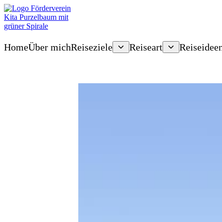
Home
Über mich
Reiseziele
Reiseart
Reiseidee
Open menu