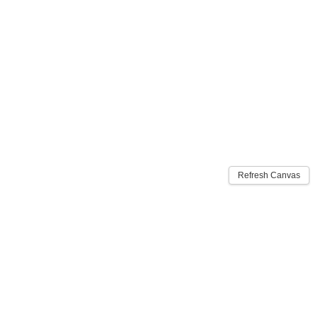
Refresh Canvas
Kontakt
E-Mail: info@hub-reisen.de
Tel: 06785 / 276 416
Äckerchen 24