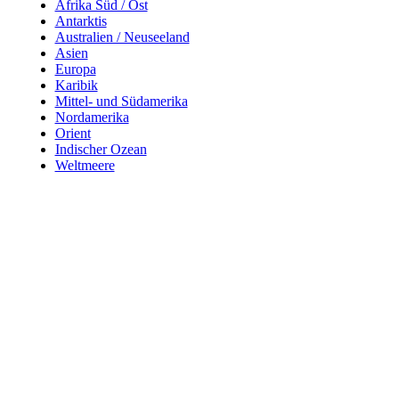
Afrika Süd / Ost
Antarktis
Australien / Neuseeland
Asien
Europa
Karibik
Mittel- und Südamerika
Nordamerika
Orient
Indischer Ozean
Weltmeere
Reiseziele
Reiseart
Afrika Nord
Wellne
Afrika Süd / Ost
Aktivr
Antarktis
Erlebn
Australien / Neuseeland
Flußk