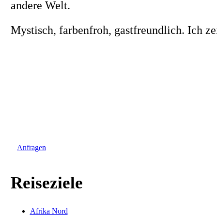
andere Welt.
Mystisch, farbenfroh, gastfreundlich. Ich 
Anfrage
Haben wir Ihr Interesse an Ihrem Traumziel geweckt – dann kont
Anfragen
Reiseziele
Afrika Nord