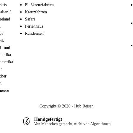
ktis
Flußkreuzfahrten
alien /
Kreuzfahrten
eeland
Safari
n
Ferienhaus
pa
Rundreisen
bik
l- und
merika
amerika
t
cher
n
meere
Copyright © 2026 • Hub Reisen
Handgefertigt
Von Menschen gemacht, nicht von Algorithmen.