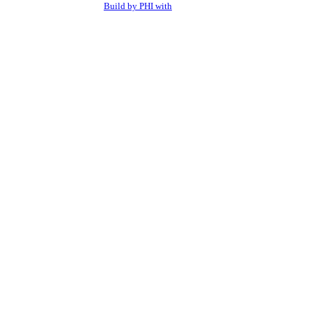
Build by PHI with
Link to Etch Homepage
Cookie consent dialog opened